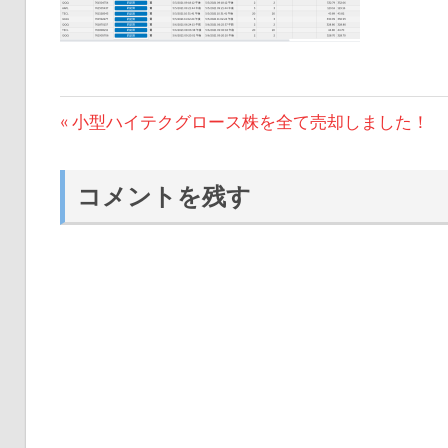
投
前
小型ハイテクグロース株を全て売却しました！
の
稿
投
コメントを残す
ナ
稿:
ビ
ゲ
ー
シ
ョ
ン