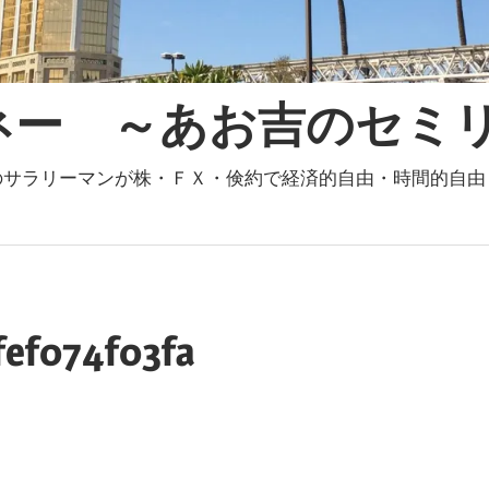
ネー ～あお吉のセミ
倹約で経済的自由・時間的自由・精神的自
fef074f03fa