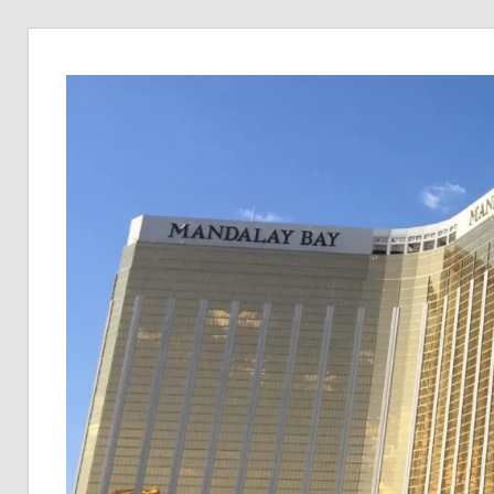
コ
ン
テ
ン
ツ
へ
ス
キ
ッ
プ